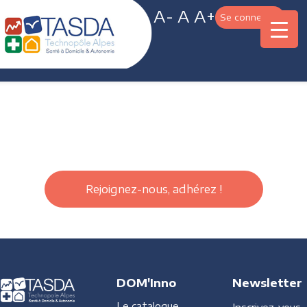
A-
A
A+
Se connecter
Rejoignez-nous, adhérez !
DOM'Inno
Newsletter
Le catalogue