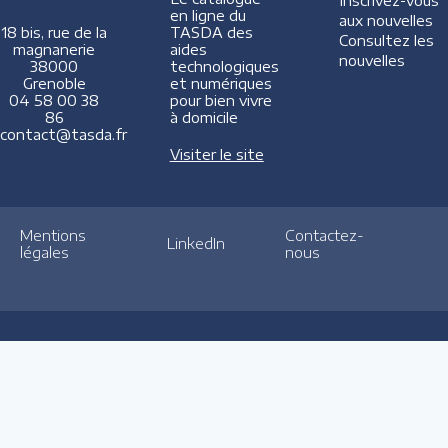
Inscrivez-vous
en ligne du
aux nouvelles
TASDA des
18 bis, rue de la
Consultez les
aides
magnanerie
nouvelles
technologiques
38000
et numériques
Grenoble
pour bien vivre
04 58 00 38
à domicile
86
contact@tasda.fr
Visiter le site
Mentions
Contactez-
LinkedIn
légales
nous