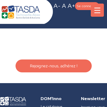
A-
A
A+
Se connecter
Rejoignez-nous, adhérez !
DOM'Inno
Newsletter
Le catalogue