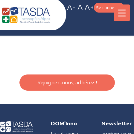
A-
A
A+
Se connecter
Rejoignez-nous, adhérez !
DOM'Inno
Newsletter
Le catalogue