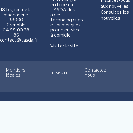
Inscrivez-vous
en ligne du
aux nouvelles
TASDA des
18 bis, rue de la
Consultez les
aides
magnanerie
nouvelles
technologiques
38000
et numériques
Grenoble
pour bien vivre
04 58 00 38
à domicile
86
contact@tasda.fr
Visiter le site
Mentions
Contactez-
LinkedIn
légales
nous