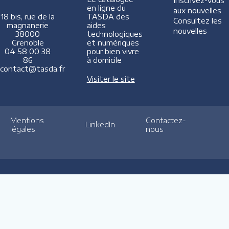
Inscrivez-vous
en ligne du
aux nouvelles
TASDA des
18 bis, rue de la
Consultez les
aides
magnanerie
nouvelles
technologiques
38000
et numériques
Grenoble
pour bien vivre
04 58 00 38
à domicile
86
contact@tasda.fr
Visiter le site
Mentions
Contactez-
LinkedIn
légales
nous