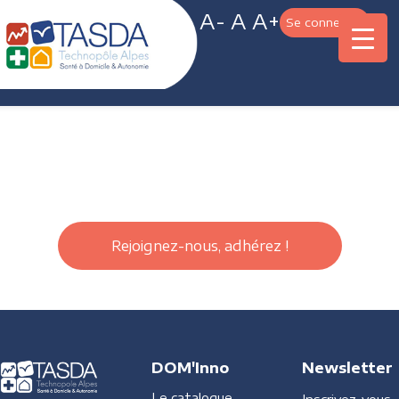
A-
A
A+
Se connecter
Rejoignez-nous, adhérez !
DOM'Inno
Newsletter
Le catalogue