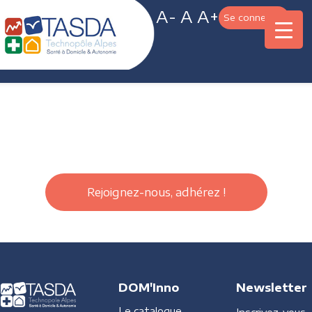
A-
A
A+
Se connecter
Rejoignez-nous, adhérez !
DOM'Inno
Newsletter
Le catalogue