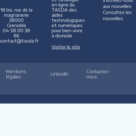
Inscrivez-vous
en ligne du
aux nouvelles
TASDA des
18 bis, rue de la
Consultez les
aides
magnanerie
nouvelles
technologiques
38000
et numériques
Grenoble
pour bien vivre
04 58 00 38
à domicile
86
contact@tasda.fr
Visiter le site
Mentions
Contactez-
LinkedIn
légales
nous