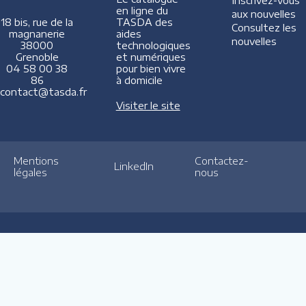
Inscrivez-vous
en ligne du
aux nouvelles
TASDA des
18 bis, rue de la
Consultez les
aides
magnanerie
nouvelles
technologiques
38000
et numériques
Grenoble
pour bien vivre
04 58 00 38
à domicile
86
contact@tasda.fr
Visiter le site
Mentions
Contactez-
LinkedIn
légales
nous