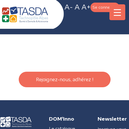
A-
A
A+
Se connecter
Rejoignez-nous, adhérez !
DOM'Inno
Newsletter
Le catalogue