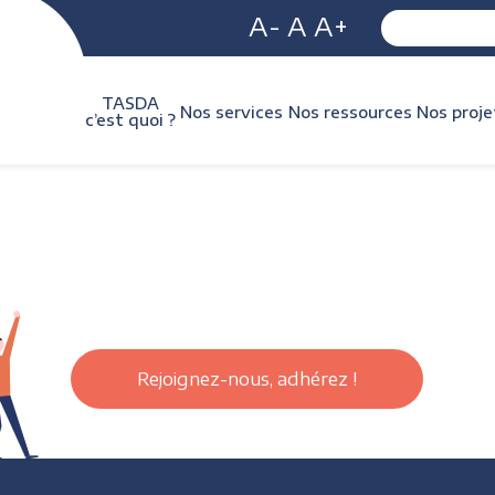
A-
A
A+
TASDA
Nos services
Nos ressources
Nos proje
c’est quoi ?
Rejoignez-nous, adhérez !