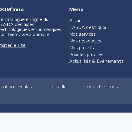
DOM'Inno
Menu
Le catalogue en ligne du
Accueil
TASDA des aides
TASDA
c’est quoi ?
technologiques et numériques
Nos services
our bien vivre à domicile
Nos ressources
isiter le site
Nos projets
Pour les proches
Actualités &
Evénements
entions légales
LinkedIn
Contactez-nous