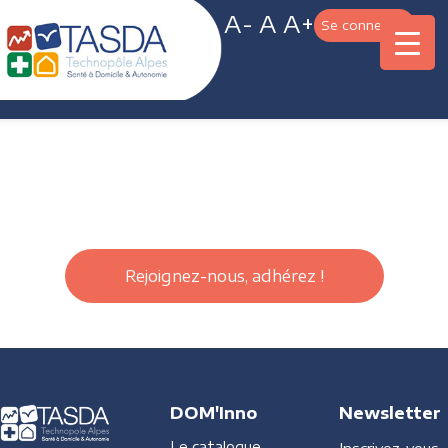
A-
A
A+
Se connecter
Rejoignez-nous, adhérez !
DOM'Inno
Newsletter
Le catalogue