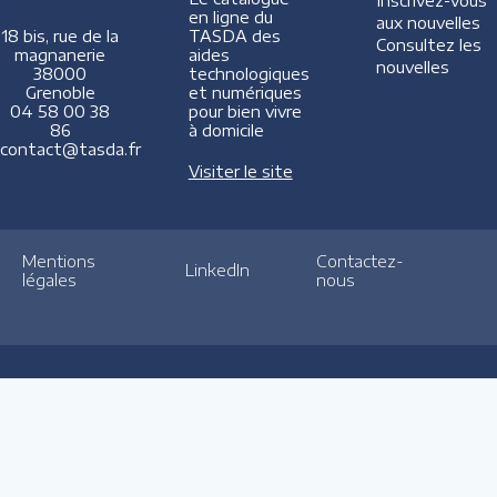
Inscrivez-vous
en ligne du
aux nouvelles
TASDA des
18 bis, rue de la
Consultez les
aides
magnanerie
nouvelles
technologiques
38000
et numériques
Grenoble
pour bien vivre
04 58 00 38
à domicile
86
contact@tasda.fr
Visiter le site
Mentions
Contactez-
LinkedIn
légales
nous