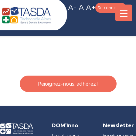
A-
A
A+
Se connecter
Rejoignez-nous, adhérez !
DOM'Inno
Newsletter
Le catalogue