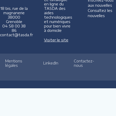
Inscrivez-vous
en ligne du
aux nouvelles
TASDA des
18 bis, rue de la
Consultez les
aides
magnanerie
nouvelles
technologiques
38000
et numériques
Grenoble
pour bien vivre
04 58 00 38
à domicile
86
contact@tasda.fr
Visiter le site
Mentions
Contactez-
LinkedIn
légales
nous