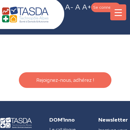
A-
A
A+
Se connecter
Rejoignez-nous, adhérez !
DOM'Inno
Newsletter
Le catalogue