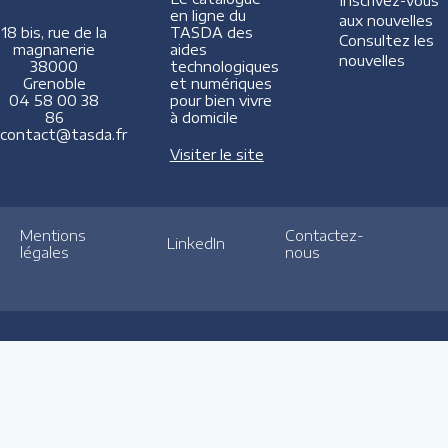
Inscrivez-vous
en ligne du
aux nouvelles
TASDA des
18 bis, rue de la
Consultez les
aides
magnanerie
nouvelles
technologiques
38000
et numériques
Grenoble
pour bien vivre
04 58 00 38
à domicile
86
contact@tasda.fr
Visiter le site
Mentions
Contactez-
LinkedIn
légales
nous