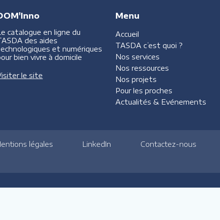
DOM'Inno
Menu
Le catalogue en ligne du
Accueil
TASDA des aides
TASDA
c’est quoi ?
technologiques et numériques
Nos services
our bien vivre à domicile
Nos ressources
isiter le site
Nos projets
Pour les proches
Actualités &
Evénements
entions légales
LinkedIn
Contactez-nous