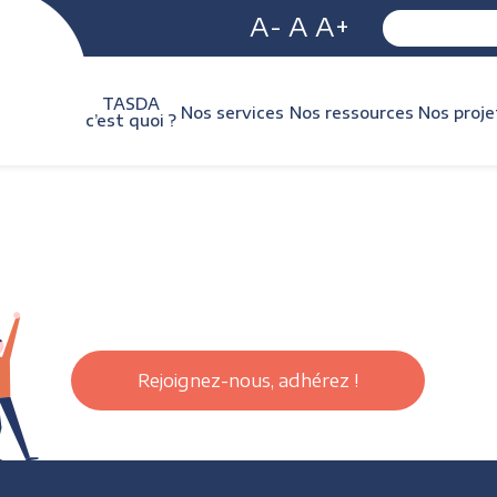
A-
A
A+
TASDA
Nos services
Nos ressources
Nos proje
c’est quoi ?
Rejoignez-nous, adhérez !