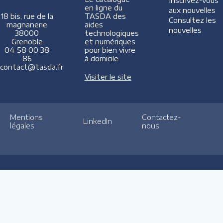
Inscrivez-vous
en ligne du
aux nouvelles
TASDA des
18 bis, rue de la
Consultez les
aides
magnanerie
nouvelles
technologiques
38000
et numériques
Grenoble
pour bien vivre
04 58 00 38
à domicile
86
contact@tasda.fr
Visiter le site
Mentions
Contactez-
LinkedIn
légales
nous