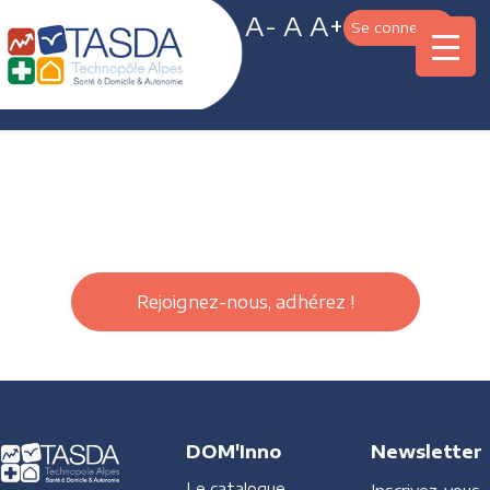
A-
A
A+
Se connecter
Rejoignez-nous, adhérez !
DOM'Inno
Newsletter
Le catalogue