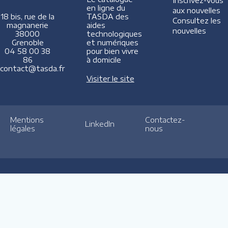
Inscrivez-vous
en ligne du
aux nouvelles
TASDA des
18 bis, rue de la
Consultez les
aides
magnanerie
nouvelles
technologiques
38000
et numériques
Grenoble
pour bien vivre
04 58 00 38
à domicile
86
contact@tasda.fr
Visiter le site
Mentions
Contactez-
LinkedIn
légales
nous