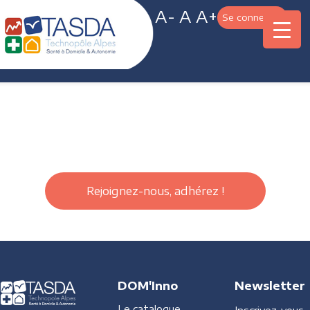
A-
A
A+
Se connecter
Rejoignez-nous, adhérez !
DOM'Inno
Newsletter
Le catalogue