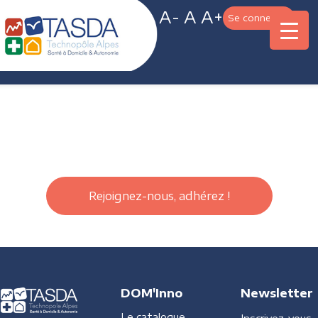
A-
A
A+
Se connecter
Rejoignez-nous, adhérez !
DOM'Inno
Newsletter
Le catalogue