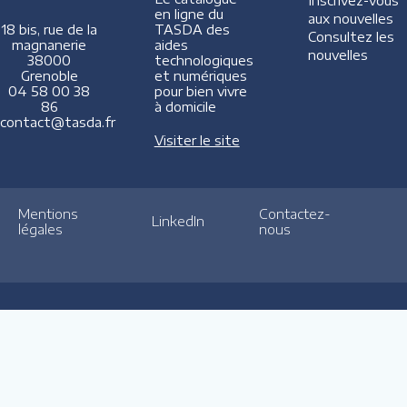
Inscrivez-vous
en ligne du
aux nouvelles
TASDA des
18 bis, rue de la
Consultez les
aides
magnanerie
nouvelles
technologiques
38000
et numériques
Grenoble
pour bien vivre
04 58 00 38
à domicile
86
contact@tasda.fr
Visiter le site
Mentions
Contactez-
LinkedIn
légales
nous