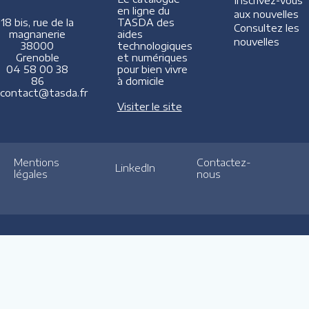
Inscrivez-vous
en ligne du
aux nouvelles
TASDA des
18 bis, rue de la
Consultez les
aides
magnanerie
nouvelles
technologiques
38000
et numériques
Grenoble
pour bien vivre
04 58 00 38
à domicile
86
contact@tasda.fr
Visiter le site
Mentions
Contactez-
LinkedIn
légales
nous