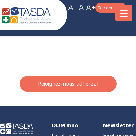
A-
A
A+
Se connecter
Rejoignez-nous, adhérez !
DOM'Inno
Newsletter
Le catalogue