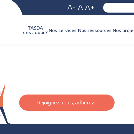
A-
A
A+
TASDA
Nos services
Nos ressources
Nos proje
c’est quoi ?
Rejoignez-nous, adhérez !