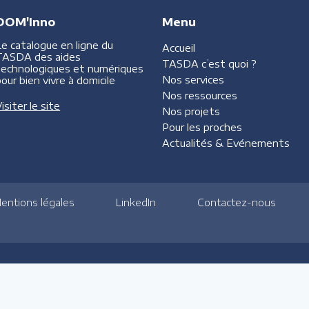
DOM'Inno
Menu
Le catalogue en ligne du
Accueil
TASDA des aides
TASDA
c’est quoi ?
technologiques et numériques
Nos services
our bien vivre à domicile
Nos ressources
isiter le site
Nos projets
Pour les proches
Actualités &
Evénements
entions légales
LinkedIn
Contactez-nous