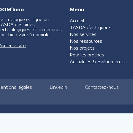
DOM'Inno
Menu
Le catalogue en ligne du
Accueil
TASDA des aides
TASDA
c’est quoi ?
technologiques et numériques
Nos services
our bien vivre à domicile
Nos ressources
isiter le site
Nos projets
Pour les proches
Actualités &
Evénements
entions légales
LinkedIn
Contactez-nous