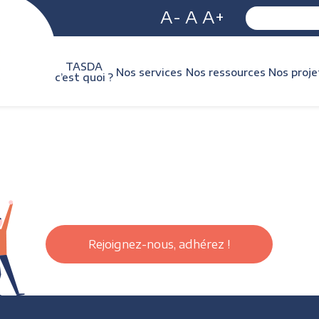
A-
A
A+
TASDA
Nos services
Nos ressources
Nos proje
c’est quoi ?
Rejoignez-nous, adhérez !