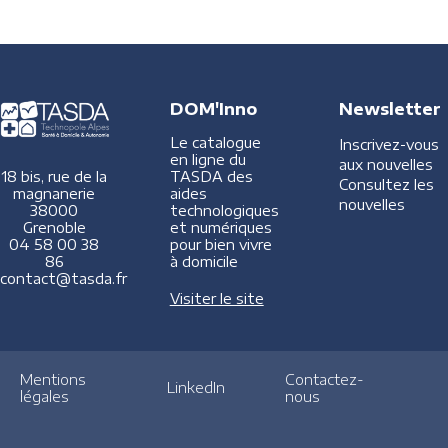
DOM'Inno
Newsletter
Le catalogue
Inscrivez-vous
en ligne du
aux nouvelles
TASDA des
18 bis, rue de la
Consultez les
aides
magnanerie
nouvelles
technologiques
38000
et numériques
Grenoble
pour bien vivre
04 58 00 38
à domicile
86
contact@tasda.fr
Visiter le site
Mentions
Contactez-
LinkedIn
légales
nous