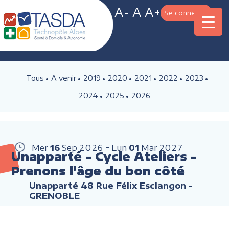
A-
A
A+
Se connecter
Tous
A venir
2019
2020
2021
2022
2023
2024
2025
2026
Mer
16
Sep
2026
Lun
01
Mar
2027
Unapparté - Cycle Ateliers -
Prenons l'âge du bon côté
Unapparté 48 Rue Félix Esclangon -
GRENOBLE