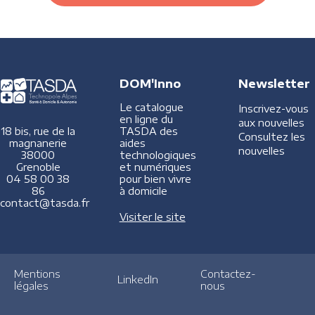
DOM'Inno
Newsletter
Le catalogue
Inscrivez-vous
en ligne du
aux nouvelles
TASDA des
18 bis, rue de la
Consultez les
aides
magnanerie
nouvelles
technologiques
38000
et numériques
Grenoble
pour bien vivre
04 58 00 38
à domicile
86
contact@tasda.fr
Visiter le site
Mentions
Contactez-
LinkedIn
légales
nous