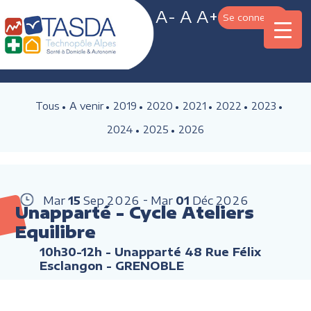
A-
A
A+
Se connecter
Tous
A venir
2019
2020
2021
2022
2023
2024
2025
2026
Mar
15
Sep
2026
Mar
01
Déc
2026
Unapparté - Cycle Ateliers
Equilibre
10h30-12h
- Unapparté 48 Rue Félix
Esclangon - GRENOBLE