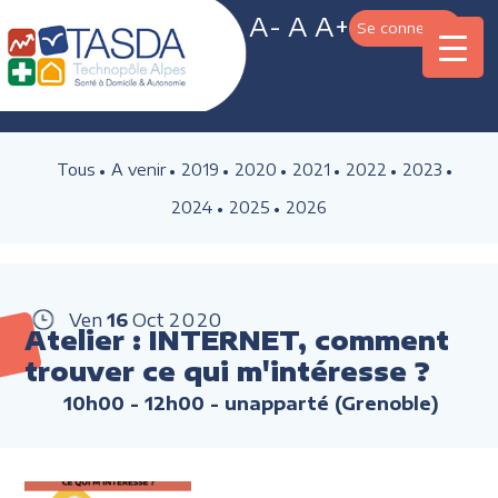
A-
A
A+
Se connecter
Tous
A venir
2019
2020
2021
2022
2023
2024
2025
2026
Ven
16
Oct
2020
Atelier : INTERNET, comment
trouver ce qui m'intéresse ?
10h00 - 12h00
- unapparté (Grenoble)