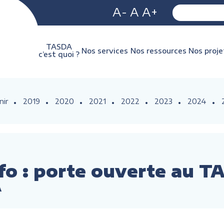
A-
A
A+
TASDA
Nos services
Nos ressources
Nos proje
c’est quoi ?
nir
2019
2020
2021
2022
2023
2024
sfo : porte ouverte au 
A