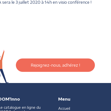
era le 3 juillet 2020 à 14h en visio conférence !
Rejoignez-nous, adhérez !
DOM'Inno
Menu
Le catalogue en ligne du
Accueil