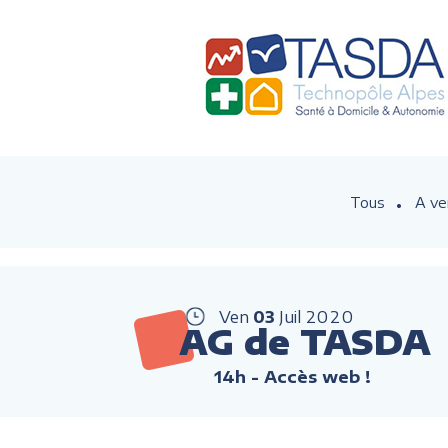
Tous
A ve
Ven
03
Juil
2020
AG de TASDA
14h
- Accès web !