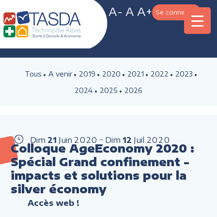
A-
A
A+
Se connecter
Tous
A venir
2019
2020
2021
2022
2023
2024
2025
2026
Dim
21
Juin
2020
Dim
12
Juil
2020
Colloque AgeEconomy 2020 :
Spécial Grand confinement -
impacts et solutions pour la
silver économy
Accès web !