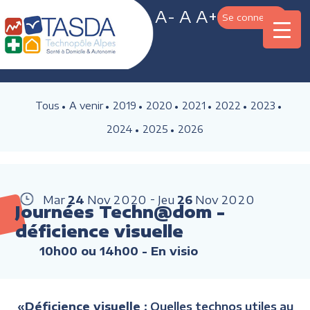
A-
A
A+
Se connecter
Tous
A venir
2019
2020
2021
2022
2023
2024
2025
2026
Mar
24
Nov
2020
Jeu
26
Nov
2020
Journées Techn@dom -
déficience visuelle
10h00 ou 14h00
- En visio
«
Déficience
visuelle
: Quelles technos utiles au