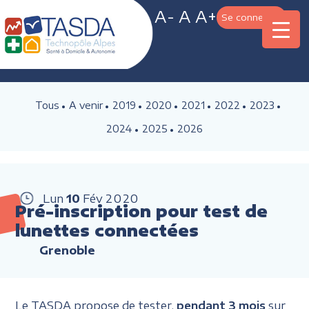
A-
A
A+
Se connecter
Tous
A venir
2019
2020
2021
2022
2023
2024
2025
2026
Lun
10
Fév
2020
Pré-inscription pour test de
lunettes connectées
Grenoble
Le TASDA propose de tester,
pendant 3 mois
sur