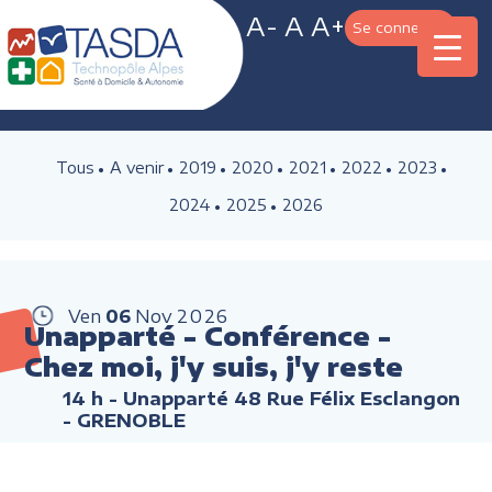
A-
A
A+
Se connecter
Tous
A venir
2019
2020
2021
2022
2023
2024
2025
2026
Ven
06
Nov
2026
Unapparté - Conférence -
Chez moi, j'y suis, j'y reste
14 h
- Unapparté 48 Rue Félix Esclangon
- GRENOBLE