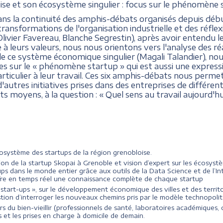
ise et son écosystème singulier : focus sur le phénomène
ans la continuité des amphis-débats organisés depuis déb
ransformations de l'organisation industrielle et des réflex
Olivier Favereau, Blanche Segrestin), après avoir entendu le
̀ leurs valeurs, nous nous orientons vers l'analyse des réal
 de ce système économique singulier (Magali Talandier), 
es sur le « phénomène startup » qui est aussi une expressi
rticulier à leur travail. Ces six amphis-débats nous perme
d'autres initiatives prises dans des entreprises de différente
ts moyens, à la question : « Quel sens au travail aujourd'hui
osystème des startups de la région grenobloise.
ation de la startup Skopai à Grenoble et vision d’expert sur les écosy
s dans le monde entier grâce aux outils de la Data Science et de l’Intel
fre en temps réel une connaissance complète de chaque startup
« start-ups », sur le développement économique des villes et des territ
uestion d’interroger les nouveaux chemins pris par le modèle technopolit
s du bien-vieillir (professionnels de santé, laboratoires académiques, c
 et les prises en charge à domicile de demain.