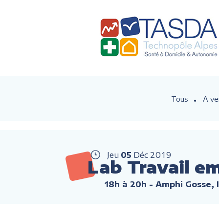
Tous
A ve
Jeu
05
Déc
2019
Lab Travail e
18h à 20h
- Amphi Gosse, I