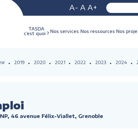
A-
A
A+
TASDA
Nos services
Nos ressources
Nos proje
c’est quoi ?
nir
2019
2020
2021
2022
2023
2024
mploi
NP, 46 avenue Félix-Viallet, Grenoble