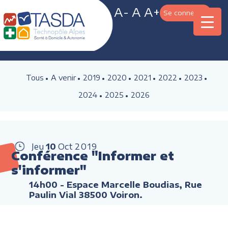
A-
A
A+
Se connecter
Tous
A venir
2019
2020
2021
2022
2023
2024
2025
2026
Jeu
10
Oct
2019
Conférence "Informer et
s'informer"
14h00
- Espace Marcelle Boudias, Rue
Paulin Vial 38500 Voiron.