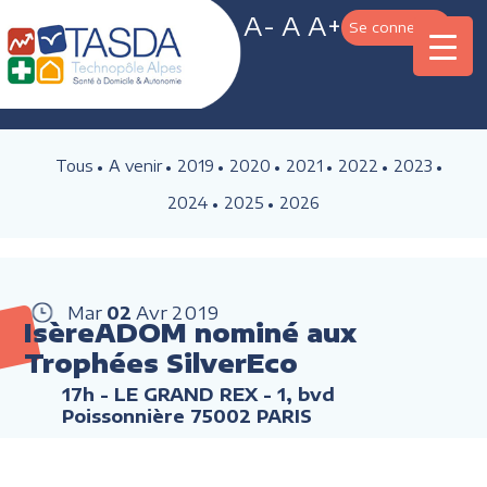
A-
A
A+
Se connecter
Tous
A venir
2019
2020
2021
2022
2023
2024
2025
2026
Mar
02
Avr
2019
IsèreADOM nominé aux
Trophées SilverEco
17h
- LE GRAND REX - 1, bvd
Poissonnière 75002 PARIS