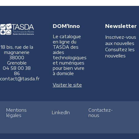
DOM'Inno
Newsletter
Le catalogue
Inscrivez-vous
en ligne du
aux nouvelles
TASDA des
18 bis, rue de la
Consultez les
aides
magnanerie
nouvelles
technologiques
38000
et numériques
Grenoble
pour bien vivre
04 58 00 38
à domicile
86
contact@tasda.fr
Visiter le site
Mentions
Contactez-
LinkedIn
légales
nous