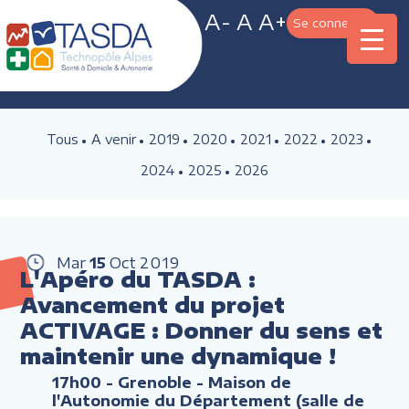
A-
A
A+
Se connecter
Tous
A venir
2019
2020
2021
2022
2023
2024
2025
2026
Mar
15
Oct
2019
L'Apéro du TASDA :
Avancement du projet
ACTIVAGE : Donner du sens et
maintenir une dynamique !
17h00
- Grenoble - Maison de
l'Autonomie du Département (salle de