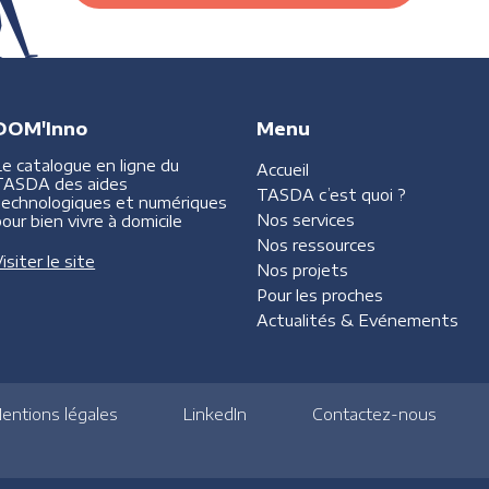
DOM'Inno
Menu
Le catalogue en ligne du
Accueil
TASDA des aides
TASDA
c’est quoi ?
technologiques et numériques
Nos services
our bien vivre à domicile
Nos ressources
isiter le site
Nos projets
Pour les proches
Actualités &
Evénements
entions légales
LinkedIn
Contactez-nous