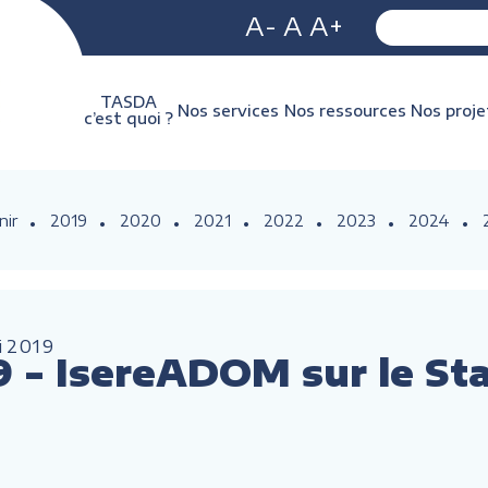
A-
A
A+
TASDA
Nos services
Nos ressources
Nos proje
c’est quoi ?
nir
2019
2020
2021
2022
2023
2024
i
2019
9 - IsereADOM sur le St