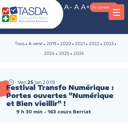
A-
A
A+
Se connecter
Tous
A venir
2019
2020
2021
2022
2023
2024
2025
2026
Ven
25
Jan
2019
Festival Transfo Numérique :
Portes ouvertes "Numérique
et Bien vieillir" !
9 h 30 min
- 163 cours Berriat