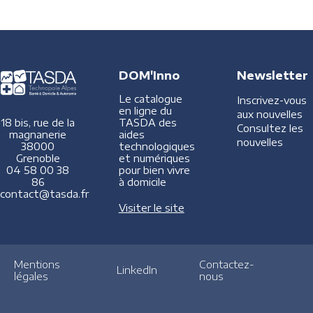
DOM'Inno
Newsletter
Le catalogue
Inscrivez-vous
en ligne du
aux nouvelles
TASDA des
18 bis, rue de la
Consultez les
aides
magnanerie
nouvelles
technologiques
38000
et numériques
Grenoble
pour bien vivre
04 58 00 38
à domicile
86
contact@tasda.fr
Visiter le site
Mentions
Contactez-
LinkedIn
légales
nous