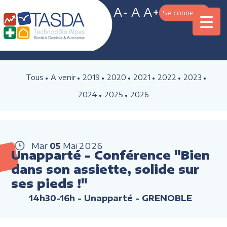
A-
A
A+
Se connecter
Tous
A venir
2019
2020
2021
2022
2023
2024
2025
2026
Mar
05
Mai
2026
Unapparté - Conférence "Bien
dans son assiette, solide sur
ses pieds !"
14h30-16h
- Unapparté - GRENOBLE