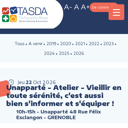
A-
A
A+
Se connecter
Tous
A venir
2019
2020
2021
2022
2023
2024
2025
2026
Jeu
22
Oct
2026
Unapparté - Atelier - Vieillir en
toute sérénité, c'est aussi
bien s'informer et s'équiper !
10h-15h
- Unapparté 48 Rue Félix
Esclangon - GRENOBLE