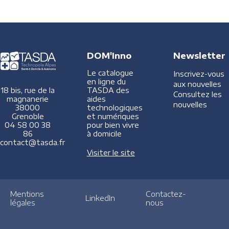
DOM'Inno
Newsletter
Le catalogue
Inscrivez-vous
en ligne du
aux nouvelles
TASDA des
18 bis, rue de la
Consultez les
aides
magnanerie
nouvelles
technologiques
38000
et numériques
Grenoble
pour bien vivre
04 58 00 38
à domicile
86
contact@tasda.fr
Visiter le site
Mentions
Contactez-
LinkedIn
légales
nous