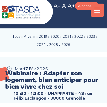
A-
A
A+
Se connecter
Tous
A venir
2019
2020
2021
2022
2023
2024
2025
2026
Mar
17
Fév
2026
Webinaire : Adapter son
logement, bien anticiper pour
bien vivre chez soi
10h30 - 12h00
- UNAPPARTE - 48 rue
Félix Esclangon - 38000 Grenoble