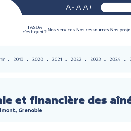
A-
A
A+
TASDA
Nos services
Nos ressources
Nos proje
c’est quoi ?
nir
2019
2020
2021
2022
2023
2024
ale et financière des aîn
lmont, Grenoble