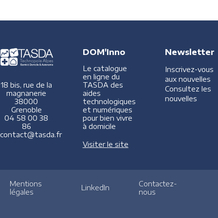
DOM'Inno
Newsletter
Le catalogue
Inscrivez-vous
en ligne du
aux nouvelles
TASDA des
18 bis, rue de la
Consultez les
aides
magnanerie
nouvelles
technologiques
38000
et numériques
Grenoble
pour bien vivre
04 58 00 38
à domicile
86
contact@tasda.fr
Visiter le site
Mentions
Contactez-
LinkedIn
légales
nous