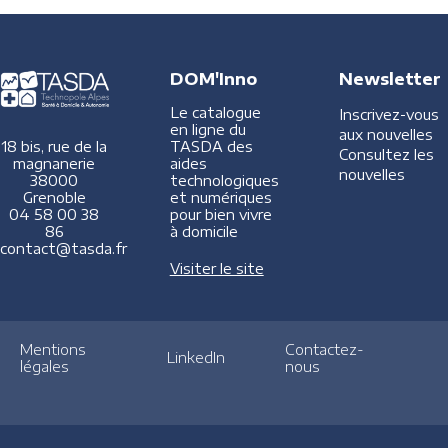
DOM'Inno
Newsletter
Le catalogue
Inscrivez-vous
en ligne du
aux nouvelles
TASDA des
18 bis, rue de la
Consultez les
aides
magnanerie
nouvelles
technologiques
38000
et numériques
Grenoble
pour bien vivre
04 58 00 38
à domicile
86
contact@tasda.fr
Visiter le site
Mentions
Contactez-
LinkedIn
légales
nous