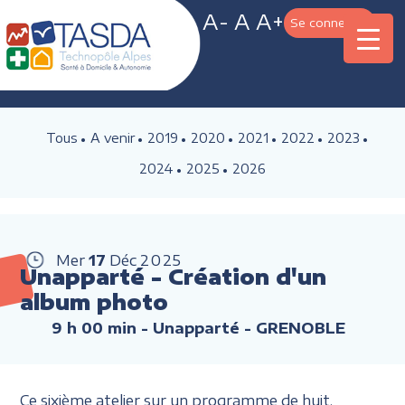
A-
A
A+
Se connecter
Tous
A venir
2019
2020
2021
2022
2023
2024
2025
2026
Mer
17
Déc
2025
Unapparté - Création d'un
album photo
9 h 00 min
- Unapparté - GRENOBLE
Ce sixième atelier sur un programme de huit,