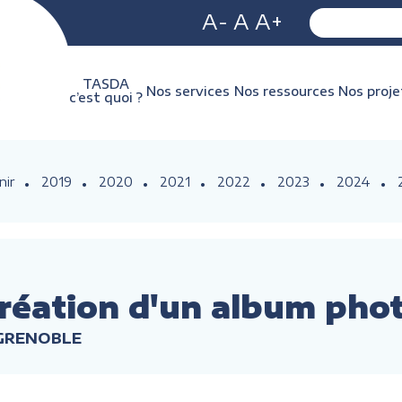
A-
A
A+
TASDA
Nos services
Nos ressources
Nos proje
c’est quoi ?
nir
2019
2020
2021
2022
2023
2024
réation d'un album pho
 GRENOBLE