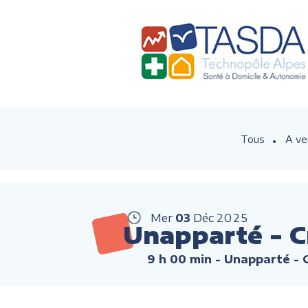
Tous
A ve
Mer
03
Déc
2025
Unapparté - C
9 h 00 min
- Unapparté -