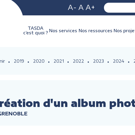
A-
A
A+
TASDA
Nos services
Nos ressources
Nos proje
c’est quoi ?
nir
2019
2020
2021
2022
2023
2024
réation d'un album pho
 GRENOBLE