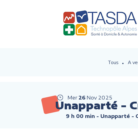
Tous
A ve
Mer
26
Nov
2025
Unapparté - C
9 h 00 min
- Unapparté -