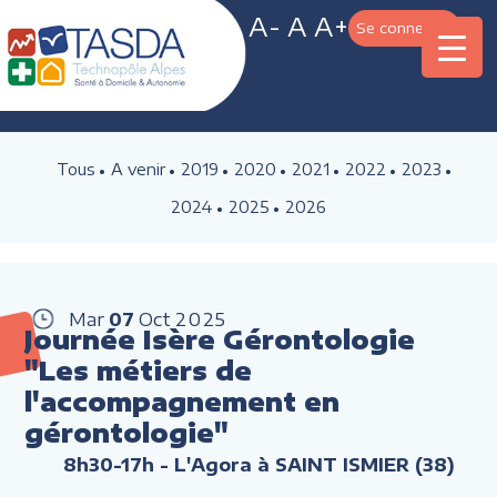
A-
A
A+
Se connecter
Tous
A venir
2019
2020
2021
2022
2023
2024
2025
2026
Mar
07
Oct
2025
Journée Isère Gérontologie
"Les métiers de
l'accompagnement en
gérontologie"
8h30-17h
- L'Agora à SAINT ISMIER (38)