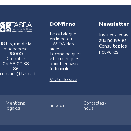
DOM'Inno
Newsletter
Le catalogue
Inscrivez-vous
en ligne du
aux nouvelles
TASDA des
18 bis, rue de la
Consultez les
aides
magnanerie
nouvelles
technologiques
38000
et numériques
Grenoble
pour bien vivre
04 58 00 38
à domicile
86
contact@tasda.fr
Visiter le site
Mentions
Contactez-
LinkedIn
légales
nous