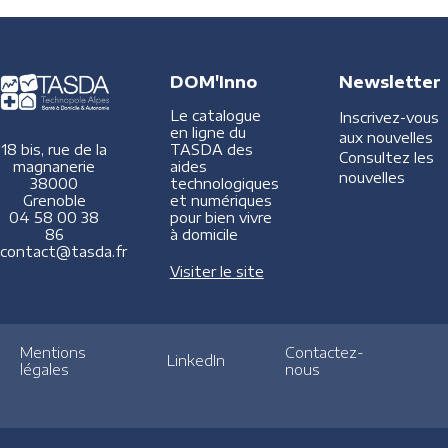
DOM'Inno
Newsletter
Le catalogue
Inscrivez-vous
en ligne du
aux nouvelles
TASDA des
18 bis, rue de la
Consultez les
aides
magnanerie
nouvelles
technologiques
38000
et numériques
Grenoble
pour bien vivre
04 58 00 38
à domicile
86
contact@tasda.fr
Visiter le site
Mentions
Contactez-
LinkedIn
légales
nous