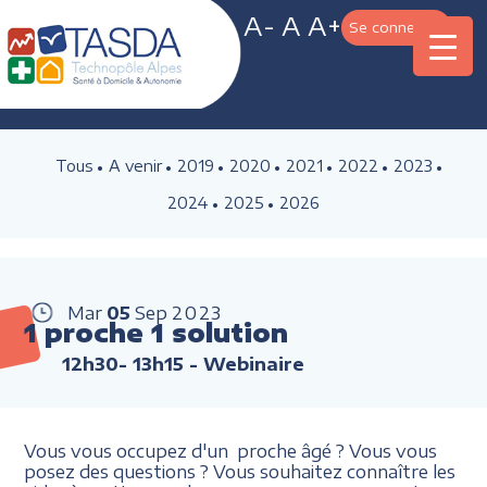
A-
A
A+
Se connecter
Tous
A venir
2019
2020
2021
2022
2023
2024
2025
2026
Mar
05
Sep
2023
1 proche 1 solution
12h30- 13h15
- Webinaire
Vous vous occupez d'un proche âgé ? Vous vous
posez des questions ? Vous souhaitez connaître les