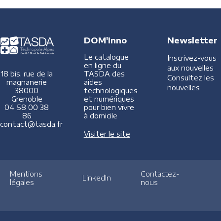
DOM'Inno
Newsletter
Le catalogue
Inscrivez-vous
en ligne du
aux nouvelles
TASDA des
18 bis, rue de la
Consultez les
aides
magnanerie
nouvelles
technologiques
38000
et numériques
Grenoble
pour bien vivre
04 58 00 38
à domicile
86
contact@tasda.fr
Visiter le site
Mentions
Contactez-
LinkedIn
légales
nous