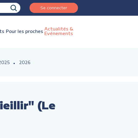
Se connecter
Actualités &
ts
Pour les proches
Evénements
2025
2026
illir" (Le