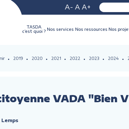
A-
A
A+
TASDA
Nos services
Nos ressources
Nos proje
c’est quoi ?
nir
2019
2020
2021
2022
2023
2024
itoyenne VADA "Bien Vie
d Lemps