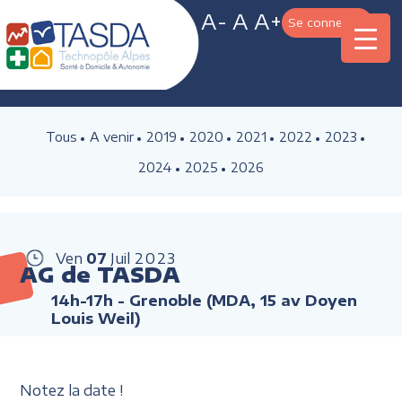
A-
A
A+
Se connecter
Tous
A venir
2019
2020
2021
2022
2023
2024
2025
2026
Ven
07
Juil
2023
AG de TASDA
14h-17h
- Grenoble (MDA, 15 av Doyen
Louis Weil)
Notez la date !