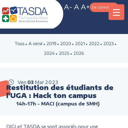
A-
A
A+
Se connecter
Tous
A venir
2019
2020
2021
2022
2023
2024
2025
2026
Ven
03
Mar
2023
Restitution des étudiants de
l'UGA : Hack ton campus
14h-17h
- MACI (campus de SMH)
DIGI et TASDA se sont associés pour une