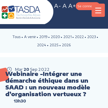
A-
A
A+
Se connecter
Tous
A venir
2019
2020
2021
2022
2023
2024
2025
2026
Mar
20
Sep
2022
Webinaire -Intégrer une
démarche éthique dans un
SAAD : un nouveau modèle
d’organisation vertueux ?
13h30