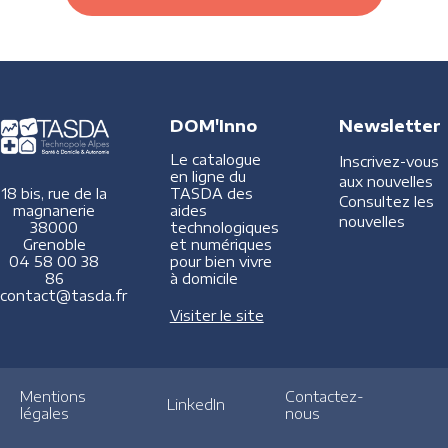
DOM'Inno
Newsletter
Le catalogue
Inscrivez-vous
en ligne du
aux nouvelles
TASDA des
18 bis, rue de la
Consultez les
aides
magnanerie
nouvelles
technologiques
38000
et numériques
Grenoble
pour bien vivre
04 58 00 38
à domicile
86
contact@tasda.fr
Visiter le site
Mentions
Contactez-
LinkedIn
légales
nous