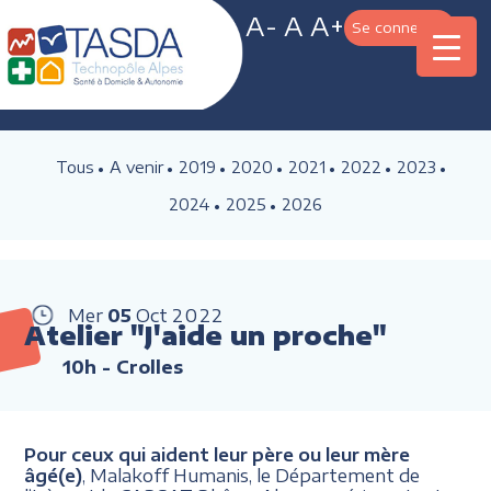
A-
A
A+
Se connecter
Tous
A venir
2019
2020
2021
2022
2023
2024
2025
2026
Mer
05
Oct
2022
Atelier "J'aide un proche"
10h
- Crolles
Pour ceux qui aident leur père ou leur mère
âgé(e)
, Malakoff Humanis, le Département de