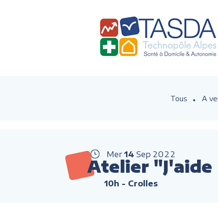
Tous
A ve
Mer
14
Sep
2022
Atelier "J'aid
10h
- Crolles